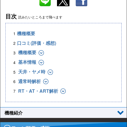
目次
読みたいところまで飛べます
機種概要
口コミ(評価・感想)
機種概要
基本情報
天井・ヤメ時
通常時解析
RT・AT・ART解析
機種紹介