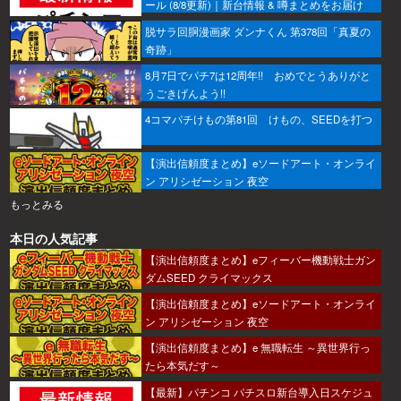
ール (8/8更新)｜新台情報 & 噂まとめをお届け
脱サラ回胴漫画家 ダンナくん 第378回「真夏の
奇跡」
8月7日でパチ7は12周年!! おめでとうありがと
うごきげんよう!!
4コマパチけもの第81回 けもの、SEEDを打つ
【演出信頼度まとめ】eソードアート・オンライ
ン アリシゼーション 夜空
もっとみる
本日の人気記事
【演出信頼度まとめ】eフィーバー機動戦士ガン
ダムSEED クライマックス
【演出信頼度まとめ】eソードアート・オンライ
ン アリシゼーション 夜空
【演出信頼度まとめ】e 無職転生 ～異世界行っ
たら本気だす～
【最新】パチンコ パチスロ新台導入日スケジュ