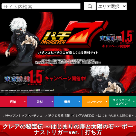
パチンコ・パチスロを楽しむための情報サイト パチ７！
新台情報から攻略情報、全国のチラシ情報まで、完全無料で配信中！
コミュニティ
店舗
取材
機種
コンテンツ
ログイン
パチセブントップ
パチンコ・パチスロ攻略情報
クレアの秘宝伝 ～はじまりの扉と太陽の石～ ボ
クレアの秘宝伝 ～はじまりの扉と太陽の石～ ボー
ナストリガーver.｜打ち方