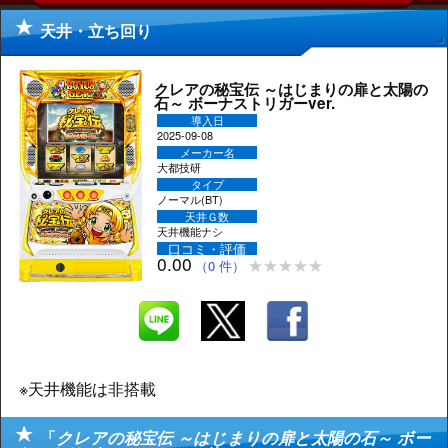
天井・立ち回り
クレアの秘宝伝 ～はじまりの扉と太陽の
石～ ボーナストリガーver.
導入日
2025-09-08
メーカー名
大都技研
タイプ
ノーマル(BT)
天井Ｇ数
天井機能ナシ
口コミ・評価
0.00
（0 件）
※天井機能は非搭載
「
クレアの秘宝伝 ～はじまりの扉と太陽の石～ ボー