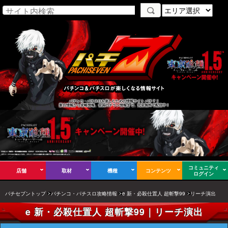
パチンコ・パチスロを楽しむための情報サイト パチ７！
新台情報から攻略情報、全国のチラシ情報まで、完全無料で配信中！
コミュニティ
店舗
取材
機種
コンテンツ
ログイン
パチセブントップ
パチンコ・パチスロ攻略情報
e 新・必殺仕置人 超斬撃99
リーチ演出
e 新・必殺仕置人 超斬撃99｜リーチ演出