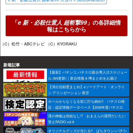
「
e 新・必殺仕置人 超斬撃99
」の各詳細情
報はこちらから
（C）松竹・ABCテレビ （C）KYORAKU
新着記事
【最新】パチンコ パチスロ新台導入日スケジュー
ル (8/6更新)｜新台情報 & 噂まとめをお届け
【演出信頼度まとめ】eソードアート・オンライ
ン アリシゼーション 夜空
ホールからなくなる前に打ち納め!! パチスロ検
定・認定情報データベース【2026年度パチスロ
版】
漢の神曲は供給なし!? おまえらの質問だいたい
答えRADIO vol.9
オリジナルグッズが当たる!! ぱちタウン×パチ7×