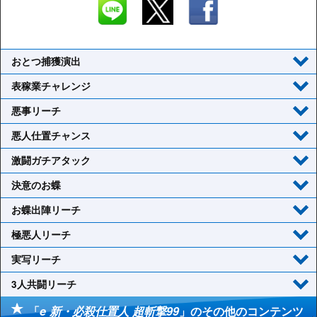
おとつ捕獲演出
表稼業チャレンジ
悪事リーチ
悪人仕置チャンス
激闘ガチアタック
決意のお蝶
お蝶出陣リーチ
極悪人リーチ
実写リーチ
3人共闘リーチ
「
e 新・必殺仕置人 超斬撃99
」のその他のコンテンツ