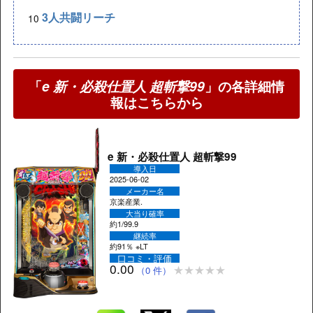
3人共闘リーチ
「
e 新・必殺仕置人 超斬撃99
」の各詳細情
報はこちらから
e 新・必殺仕置人 超斬撃99
導入日
2025-06-02
メーカー名
京楽産業.
大当り確率
約1/99.9
継続率
約91％ ※LT
口コミ・評価
0.00
（0 件）