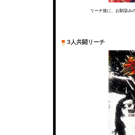
リーチ後に、お馴染み
3人共闘リーチ