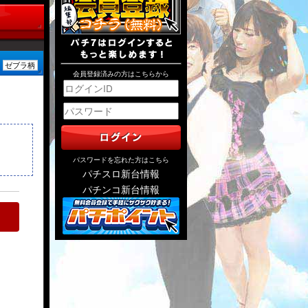
ゼブラ柄
会員登録済みの方はこちらから
パスワードを忘れた方はこちら
パチスロ新台情報
パチンコ新台情報