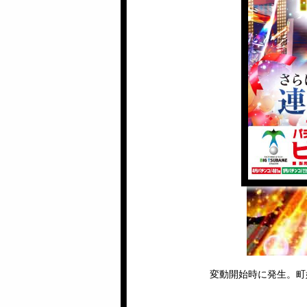
変動開始時に発生。町