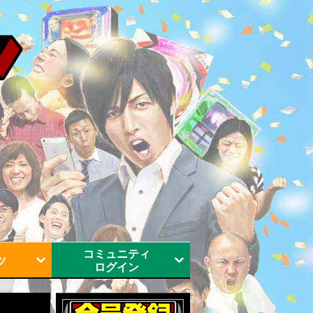
コミュニティ
ツ
ログイン