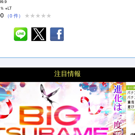
99.9
％ ※LT
00
（0 件）
注目情報