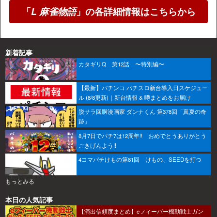
「
L 麻雀物語
」の各詳細情報はこちらから
新着記事
カタギリQ 第12話 〜特別編〜
【最新】パチンコ パチスロ新台導入日スケジュー
ル (8/8更新)｜新台情報 & 噂まとめをお届け
脱サラ回胴漫画家 ダンナくん 第378回「真夏の奇
跡」
8月7日でパチ7は12周年!! おめでとうありがとう
ごきげんよう!!
4コマパチけもの第81回 けもの、SEEDを打つ
もっとみる
本日の人気記事
【演出信頼度まとめ】eフィーバー機動戦士ガン