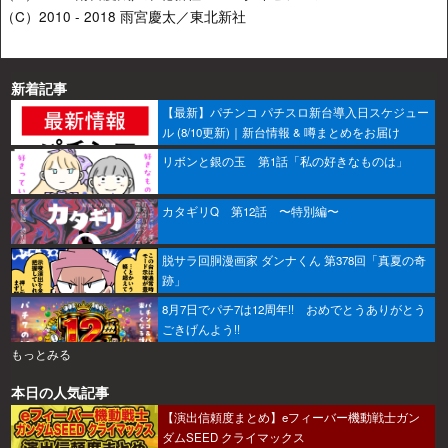
（C）2010 - 2018 雨宮慶太／東北新社
新着記事
【最新】パチンコ パチスロ新台導入日スケジュー
ル (8/10更新)｜新台情報 & 噂まとめをお届け
リボンと銀の玉 第1話「私の好きなものは」
カタギリQ 第12話 〜特別編〜
脱サラ回胴漫画家 ダンナくん 第378回「真夏の奇
跡」
8月7日でパチ7は12周年!! おめでとうありがとう
ごきげんよう!!
もっとみる
本日の人気記事
【演出信頼度まとめ】eフィーバー機動戦士ガン
ダムSEED クライマックス