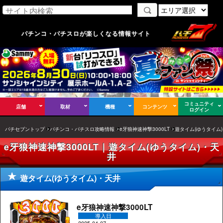
パチンコ・パチスロが楽しくなる情報サイト
コミュニティ
店舗
取材
機種
コンテンツ
ログイン
パチセブントップ
パチンコ・パチスロ攻略情報
e牙狼神速神撃3000LT
遊タイム(ゆうタイム
e牙狼神速神撃3000LT｜遊タイム(ゆうタイム)・天
井
遊タイム(ゆうタイム)・天井
e牙狼神速神撃3000LT
導入日
2025-04-07