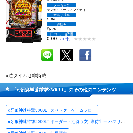
メーカー名
サンセイアールアンドディ
大当り確率
1/199.5
継続率
約76%
口コミ・評価
0.00
（0 件）
※遊タイムは非搭載
「
e牙狼神速神撃3000LT
」のその他のコンテンツ
e牙狼神速神撃3000LT スペック・ゲームフロー
e牙狼神速神撃3000LT ボーダー・期待収支│期待出玉 ハマリ確率
e牙狼神速神撃3000LT 注目演出