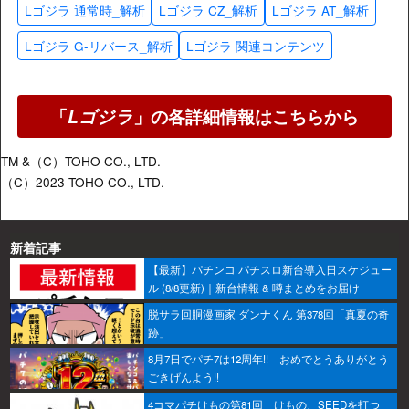
Lゴジラ 通常時_解析
Lゴジラ CZ_解析
Lゴジラ AT_解析
Lゴジラ G-リバース_解析
Lゴジラ 関連コンテンツ
「
Lゴジラ
」の各詳細情報はこちらから
TM &（C）TOHO CO., LTD.
（C）2023 TOHO CO., LTD.
新着記事
【最新】パチンコ パチスロ新台導入日スケジュー
ル (8/8更新)｜新台情報 & 噂まとめをお届け
脱サラ回胴漫画家 ダンナくん 第378回「真夏の奇
跡」
8月7日でパチ7は12周年!! おめでとうありがとう
ごきげんよう!!
4コマパチけもの第81回 けもの、SEEDを打つ