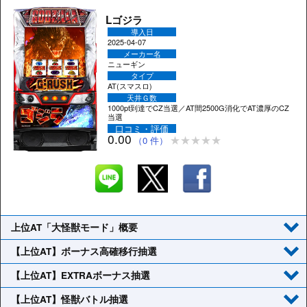
Lゴジラ
導入日
2025-04-07
メーカー名
ニューギン
タイプ
AT(スマスロ)
天井Ｇ数
1000pt到達でCZ当選／AT間2500G消化でAT濃厚のCZ
当選
口コミ・評価
0.00
（0 件）
上位AT「大怪獣モード」概要
【上位AT】ボーナス高確移行抽選
【上位AT】EXTRAボーナス抽選
【上位AT】怪獣バトル抽選