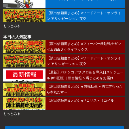
【演出信頼度まとめ】eソードアート・オンライ
ン アリシゼーション 夜空
もっとみる
本日の人気記事
【演出信頼度まとめ】eフィーバー機動戦士ガン
ダムSEED クライマックス
【演出信頼度まとめ】eソードアート・オンライ
ン アリシゼーション 夜空
【最新】パチンコ パチスロ新台導入日スケジュー
ル (8/8更新)｜新台情報 & 噂まとめをお届け
【演出信頼度まとめ】e 無職転生 ～異世界行った
ら本気だす～
【演出信頼度まとめ】eリコリス・リコイル
もっとみる