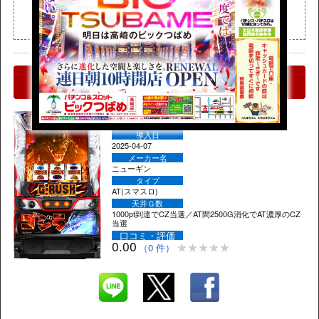
小役確率
「
Lゴジラ
」の各詳細情報はこちらから
Lゴジラ
導入日
2025-04-07
メーカー名
ニューギン
タイプ
AT(スマスロ)
天井Ｇ数
1000pt到達でCZ当選／AT間2500G消化でAT濃厚のCZ
当選
口コミ・評価
0.00
（0 件）