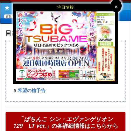
×
×
注目情報
リーチ後予告
背景予告
群予告
希望の槍予告
信頼度
目次
読みたいところまで飛べます
リーチラインエフェクト
リーチ後名シーン予告
リーチ後背景予告
群予告
希望の槍予告
「
ぱちんこ シン・エヴァンゲリオン
129 LT ver.
」の各詳細情報はこちらから