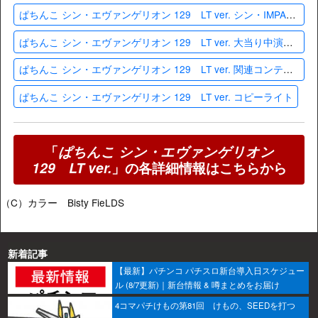
ぱちんこ シン・エヴァンゲリオン 129 LT ver. シン・IMPACT RUSH LT(ラッキートリガー)
ぱちんこ シン・エヴァンゲリオン 129 LT ver. 大当り中演出(昇格演出)
ぱちんこ シン・エヴァンゲリオン 129 LT ver. 関連コンテンツ
ぱちんこ シン・エヴァンゲリオン 129 LT ver. コピーライト
「
ぱちんこ シン・エヴァンゲリオン
129 LT ver.
」の各詳細情報はこちらから
（C）カラー Bisty FieLDS
新着記事
【最新】パチンコ パチスロ新台導入日スケジュー
ル (8/7更新)｜新台情報 & 噂まとめをお届け
4コマパチけもの第81回 けもの、SEEDを打つ