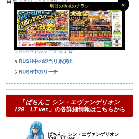
目次
読みたいところまで飛べます
×
×
明日の地域のチラシ
シン・IMPACT RUSH概要
ラッキートリガー発動演出
シン・IMPACT RUSH中の前兆予告
RUSH中のリーチ前予告
RUSH中の即当り系演出
RUSH中のリーチ
「
ぱちんこ シン・エヴァンゲリオン
129 LT ver.
」の各詳細情報はこちらから
ぱちんこ シン・エヴァンゲリオン
129 LT ver.