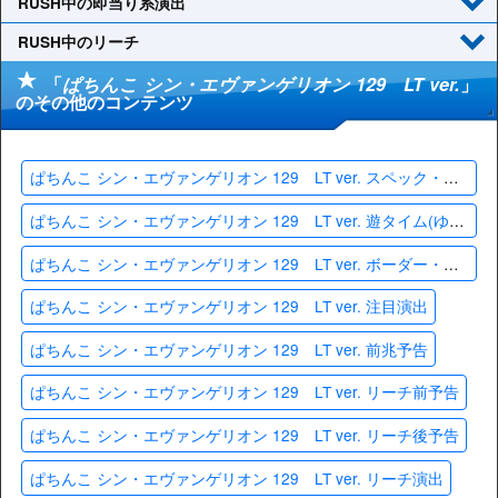
RUSH中の即当り系演出
RUSH中のリーチ
「
ぱちんこ シン・エヴァンゲリオン 129 LT ver.
」
のその他のコンテンツ
ぱちんこ シン・エヴァンゲリオン 129 LT ver. スペック・ゲームフロー
ぱちんこ シン・エヴァンゲリオン 129 LT ver. 遊タイム(ゆうタイム)・天井
ぱちんこ シン・エヴァンゲリオン 129 LT ver. ボーダー・期待収支│期待出玉 ハマリ確率
ぱちんこ シン・エヴァンゲリオン 129 LT ver. 注目演出
ぱちんこ シン・エヴァンゲリオン 129 LT ver. 前兆予告
ぱちんこ シン・エヴァンゲリオン 129 LT ver. リーチ前予告
ぱちんこ シン・エヴァンゲリオン 129 LT ver. リーチ後予告
ぱちんこ シン・エヴァンゲリオン 129 LT ver. リーチ演出