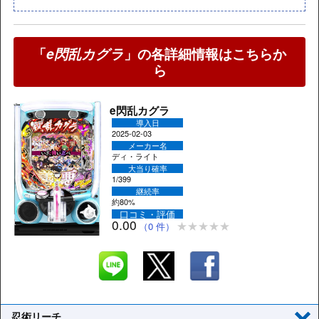
「
e閃乱カグラ
」の各詳細情報はこちらか
ら
e閃乱カグラ
導入日
2025-02-03
メーカー名
ディ・ライト
大当り確率
1/399
継続率
約80%
口コミ・評価
0.00
（0 件）
忍術リーチ