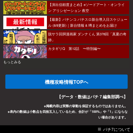
【演出信頼度まとめ】eソードアート・オンライ
ン アリシゼーション 夜空
【最新】パチンコ パチスロ新台導入日スケジュー
ル (8/8更新)｜新台情報 & 噂まとめをお届け
脱サラ回胴漫画家 ダンナくん 第378回「真夏の奇
跡」
カタギリQ 第12話 〜特別編〜
もっとみる
機種攻略情報TOPへ
【データ・数値はパチ７編集部調べ】
※掲載内容は実際の挙動を保証するものではありません。
※表内の数値は小数点を四捨五入しているため、合計が「100%」や「1」にならな
い場合があります。
パチ7について