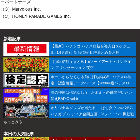
ーパートナーズ
（C）Marvelous Inc.
（C）HONEY PARADE GAMES Inc.
新着記事
【最新】パチンコ パチスロ新台導入日スケジュー
ル (8/6更新)｜新台情報 & 噂まとめをお届け
【演出信頼度まとめ】eソードアート・オンライ
ン アリシゼーション 夜空
ホールからなくなる前に打ち納め!! パチスロ検
定・認定情報データベース【2026年度パチスロ
版】
漢の神曲は供給なし!? おまえらの質問だいたい
答えRADIO vol.9
オリジナルグッズが当たる!! ぱちタウン×パチ7×
パチガブ3メディア合同企画 「eフィーバー機動戦
士ガンダムSEED クライマックスをこのホールで
もっとみる
打ちたい！」キャンペーン開催
本日の人気記事