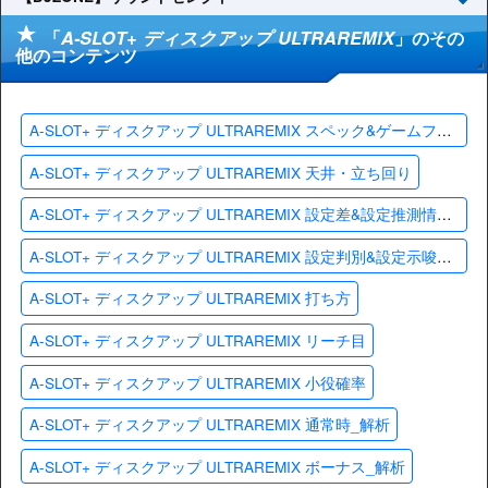
「
A-SLOT+ ディスクアップ ULTRAREMIX
」のその
他のコンテンツ
A-SLOT+ ディスクアップ ULTRAREMIX スペック&ゲームフロー
A-SLOT+ ディスクアップ ULTRAREMIX 天井・立ち回り
A-SLOT+ ディスクアップ ULTRAREMIX 設定差&設定推測情報│スイカウルトラ上乗せ リーチ目確率 確定チェリー確率
A-SLOT+ ディスクアップ ULTRAREMIX 設定判別&設定示唆情報│REG中演出 サミートロフィ
A-SLOT+ ディスクアップ ULTRAREMIX 打ち方
A-SLOT+ ディスクアップ ULTRAREMIX リーチ目
A-SLOT+ ディスクアップ ULTRAREMIX 小役確率
A-SLOT+ ディスクアップ ULTRAREMIX 通常時_解析
A-SLOT+ ディスクアップ ULTRAREMIX ボーナス_解析