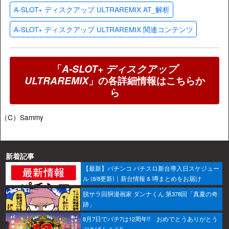
A-SLOT+ ディスクアップ ULTRAREMIX AT_解析
A-SLOT+ ディスクアップ ULTRAREMIX 関連コンテンツ
「
A-SLOT+ ディスクアップ
ULTRAREMIX
」の各詳細情報はこちらか
ら
（C）Sammy
新着記事
【最新】パチンコ パチスロ新台導入日スケジュー
ル (8/8更新)｜新台情報 & 噂まとめをお届け
脱サラ回胴漫画家 ダンナくん 第378回「真夏の奇
跡」
8月7日でパチ7は12周年!! おめでとうありがとう
ごきげんよう!!