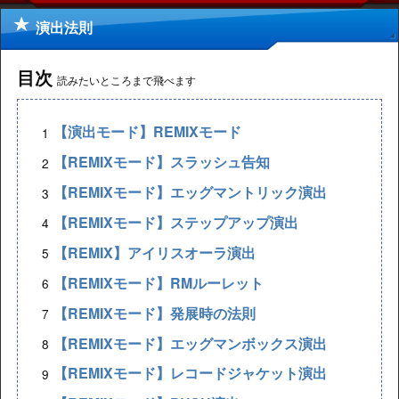
演出法則
目次
読みたいところまで飛べます
【演出モード】REMIXモード
【REMIXモード】スラッシュ告知
【REMIXモード】エッグマントリック演出
【REMIXモード】ステップアップ演出
【REMIX】アイリスオーラ演出
【REMIXモード】RMルーレット
【REMIXモード】発展時の法則
【REMIXモード】エッグマンボックス演出
【REMIXモード】レコードジャケット演出