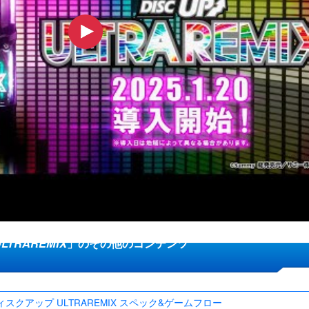
LTRAREMIX
」のその他のコンテンツ
 ディスクアップ ULTRAREMIX スペック&ゲームフロー