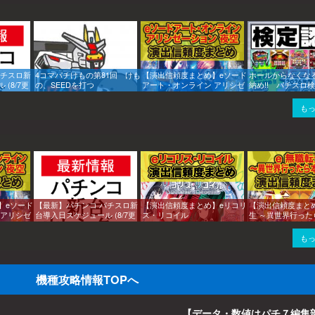
パチスロ新
4コマパチけもの第81回 けも
【演出信頼度まとめ】eソード
ホールからなくな
(8/7更
の、SEEDを打つ
アート・オンライン アリシゼ
納め!! パチスロ
噂まとめをお
ーション 夜空
報データベース【2
チスロ版】
も
】eソード
【最新】パチンコ パチスロ新
【演出信頼度まとめ】eリコリ
【演出信頼度まとめ
 アリシゼ
台導入日スケジュール (8/7更
ス・リコイル
生 ～異世界行った
新)｜新台情報 & 噂まとめをお
～
届け
も
機種攻略情報TOPへ
【データ・数値はパチ７編集