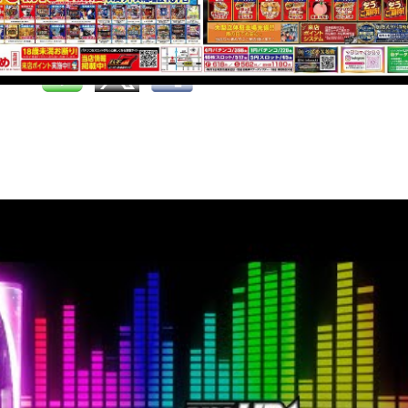
00
（0 件）