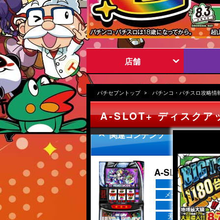
店舗
パチセブントップ
パチンコ・パチスロ攻略情
A-SLOT+ ディスクア
関連コンテンツ
A-SLOT+ ディ
導入日
2025
メーカー名
タイ
タイプ
AT
天井Ｇ数
ナシ