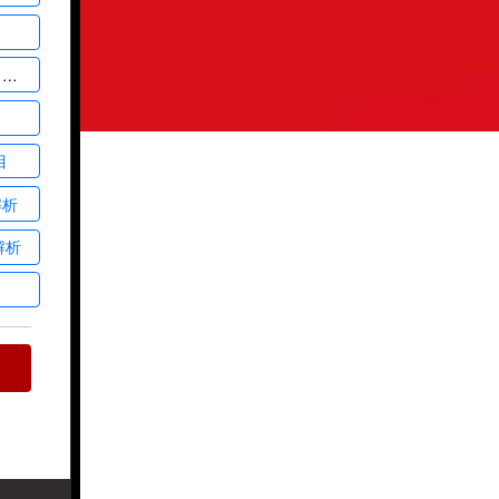
A-SLOT+ ディスクアップ ULTRAREMIX 設定差&設定推測情報│スイカウルトラ上乗せ リーチ目確率 確定チェリー確率
目
解析
解析