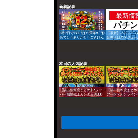
新着記事
8月7日でパチ7は12周年!! お
【最新】パチンコ 
めでとうありがとうごきげん
台導入日スケジュール 
よう!!
新)｜新台情報 & 
届け
本日の人気記事
【演出信頼度まとめ】eフィー
【演出信頼度まとめ
バー機動戦士ガンダムSEED
アート・オンライン
クライマックス
ーション 夜空