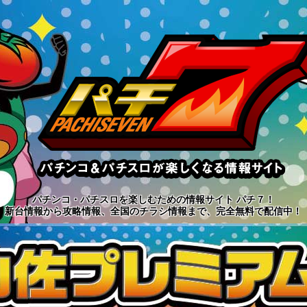
パチンコ・パチスロを楽しむための情報サイト パチ７！
新台情報から攻略情報、全国のチラシ情報まで、完全無料で配信中！