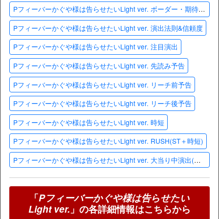
Pフィーバーかぐや様は告らせたいLight ver. ボーダー・期待収支│期待出玉 ハマリ確率
Pフィーバーかぐや様は告らせたいLight ver. 演出法則&信頼度
Pフィーバーかぐや様は告らせたいLight ver. 注目演出
Pフィーバーかぐや様は告らせたいLight ver. 先読み予告
Pフィーバーかぐや様は告らせたいLight ver. リーチ前予告
Pフィーバーかぐや様は告らせたいLight ver. リーチ後予告
Pフィーバーかぐや様は告らせたいLight ver. 時短
Pフィーバーかぐや様は告らせたいLight ver. RUSH(ST＋時短)
Pフィーバーかぐや様は告らせたいLight ver. 大当り中演出(昇格・保留連演出)
「
Pフィーバーかぐや様は告らせたい
Light ver.
」の各詳細情報はこちらから