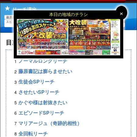
リーチ演出
×
×
本日の地域のチラシ
藤原書記は膨らませたい
生徒会SPリーチ
させたいSPリーチ
かぐや様は射抜きたい
エピソードSPリーチ
マリアージュ
全回転リーチ
チャンスアップ
信頼度
（奇跡的相性）
目次
読みたいところまで飛べます
ノーマルロングリーチ
藤原書記は膨らませたい
生徒会SPリーチ
させたいSPリーチ
かぐや様は射抜きたい
エピソードSPリーチ
マリアージュ（奇跡的相性）
全回転リーチ