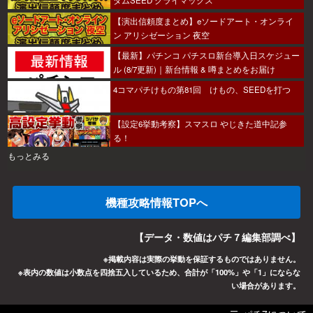
ダムSEED クライマックス
【演出信頼度まとめ】eソードアート・オンライ
ン アリシゼーション 夜空
【最新】パチンコ パチスロ新台導入日スケジュー
ル (8/7更新)｜新台情報 & 噂まとめをお届け
4コマパチけもの第81回 けもの、SEEDを打つ
【設定6挙動考察】スマスロ やじきた道中記参
る！
もっとみる
機種攻略情報TOPへ
【データ・数値はパチ７編集部調べ】
※掲載内容は実際の挙動を保証するものではありません。
※表内の数値は小数点を四捨五入しているため、合計が「100%」や「1」にならな
い場合があります。