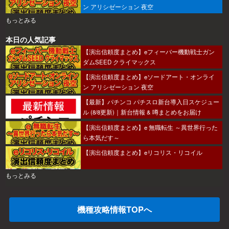
ン アリシゼーション 夜空
もっとみる
本日の人気記事
【演出信頼度まとめ】eフィーバー機動戦士ガン
ダムSEED クライマックス
【演出信頼度まとめ】eソードアート・オンライ
ン アリシゼーション 夜空
【最新】パチンコ パチスロ新台導入日スケジュー
ル (8/8更新)｜新台情報 & 噂まとめをお届け
【演出信頼度まとめ】e 無職転生 ～異世界行った
ら本気だす～
【演出信頼度まとめ】eリコリス・リコイル
もっとみる
機種攻略情報TOPへ