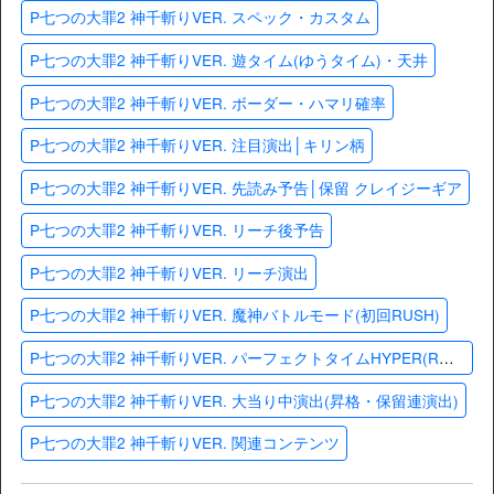
P七つの大罪2 神千斬りVER. スペック・カスタム
P七つの大罪2 神千斬りVER. 遊タイム(ゆうタイム)・天井
P七つの大罪2 神千斬りVER. ボーダー・ハマリ確率
P七つの大罪2 神千斬りVER. 注目演出│キリン柄
P七つの大罪2 神千斬りVER. 先読み予告│保留 クレイジーギア
P七つの大罪2 神千斬りVER. リーチ後予告
P七つの大罪2 神千斬りVER. リーチ演出
P七つの大罪2 神千斬りVER. 魔神バトルモード(初回RUSH)
P七つの大罪2 神千斬りVER. パーフェクトタイムHYPER(RUSH)
P七つの大罪2 神千斬りVER. 大当り中演出(昇格・保留連演出)
P七つの大罪2 神千斬りVER. 関連コンテンツ