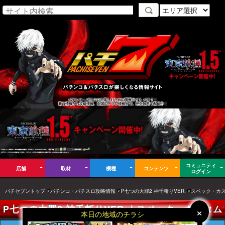
パチンコ・パチスロを楽しむための情報サイト パチ７！
新台情報から攻略情報、全国のチラシ情報まで、完全無料で配信中！
コミュニティ
店舗
取材
機種
コンテンツ
ログイン
パチセブントップ
パチンコ・パチスロ攻略情報
P七つの大罪2 神千斬りVER.
スペック・カ
×
×
P七つの大罪2 神千斬りVER.｜スペック・カスタム
本日の地域のチラシ