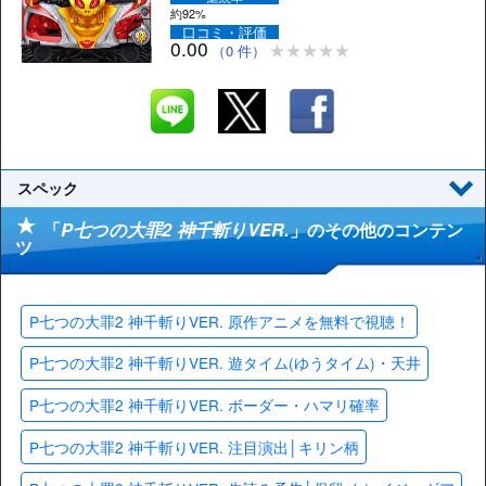
約92%
口コミ・評価
0.00
（0 件）
スペック
「
P七つの大罪2 神千斬りVER.
」のその他のコンテン
ツ
P七つの大罪2 神千斬りVER. 原作アニメを無料で視聴！
P七つの大罪2 神千斬りVER. 遊タイム(ゆうタイム)・天井
P七つの大罪2 神千斬りVER. ボーダー・ハマリ確率
P七つの大罪2 神千斬りVER. 注目演出│キリン柄