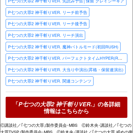
P七つの大罪2 神千斬りVER. 先読み予告│保留 クレイジーギア
P七つの大罪2 神千斬りVER. リーチ前予告
P七つの大罪2 神千斬りVER. リーチ後予告
P七つの大罪2 神千斬りVER. リーチ演出
P七つの大罪2 神千斬りVER. 魔神バトルモード(初回RUSH)
P七つの大罪2 神千斬りVER. パーフェクトタイムHYPER(RUSH)
P七つの大罪2 神千斬りVER. 大当り中演出(昇格・保留連演出)
P七つの大罪2 神千斬りVER. 関連コンテンツ
「
P七つの大罪2 神千斬りVER.
」の各詳細
情報はこちらから
Ⓒ講談社／｢七つの大罪｣製作委員会･MBS Ⓒ鈴木央･講談社／｢七つの
大罪TVSP｣製作委員会･MBS Ⓒ鈴木央･講談社／｢七つの大罪 戒めの復