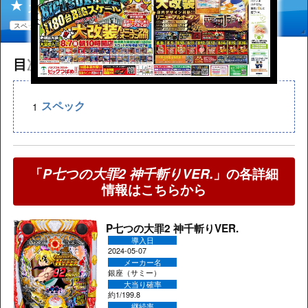
スペック・カスタム
スペック
大当り確率
カスタム
カスタマイズ
目次
読みたいところまで飛べます
スペック
「
P七つの大罪2 神千斬りVER.
」の各詳細
情報はこちらから
P七つの大罪2 神千斬りVER.
導入日
2024-05-07
メーカー名
銀座（サミー）
大当り確率
約1/199.8
継続率