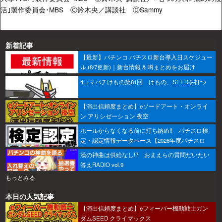
活｣製作委員会･MBS Ⓒ鈴木央／講談社 ⒸSammy
新着記事
【最新】パチンコ パチスロ新台導入日スケジュー
ル (8/7更新)｜新台情報 & 噂まとめをお届け
4コマパチけもの第81回 けもの、SEEDを打つ
【演出信頼度まとめ】eソードアート・オンライ
ン アリシゼーション 夜空
ホールからなくなる前に打ち納め!! パチスロ検
定・認定情報データベース【2026年度パチスロ
版】
漢の神曲は供給なし!? おまえらの質問だいたい
答えRADIO vol.9
もっとみる
本日の人気記事
【演出信頼度まとめ】eフィーバー機動戦士ガン
ダムSEED クライマックス