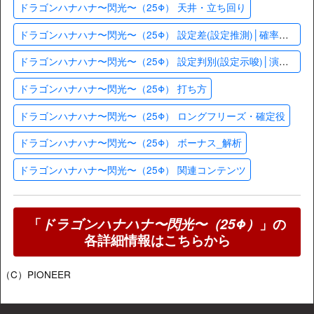
ドラゴンハナハナ〜閃光〜（25Φ） 天井・立ち回り
ドラゴンハナハナ〜閃光〜（25Φ） 設定差(設定推測)│確率・数値
ドラゴンハナハナ〜閃光〜（25Φ） 設定判別(設定示唆)│演出・終了画面
ドラゴンハナハナ〜閃光〜（25Φ） 打ち方
ドラゴンハナハナ〜閃光〜（25Φ） ロングフリーズ・確定役
ドラゴンハナハナ〜閃光〜（25Φ） ボーナス_解析
ドラゴンハナハナ〜閃光〜（25Φ） 関連コンテンツ
「
ドラゴンハナハナ〜閃光〜（25Φ）
」の
各詳細情報はこちらから
（C）PIONEER