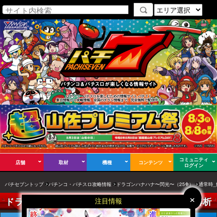
パチンコ・パチスロを楽しむための情報サイト パチ７！
新台情報から攻略情報、全国のチラシ情報まで、完全無料で配信中！
コミュニティ
店舗
取材
機種
コンテンツ
ログイン
パチセブントップ
パチンコ・パチスロ攻略情報
ドラゴンハナハナ〜閃光〜（25Φ）
通常時_
×
×
ドラゴンハナハナ〜閃光〜（25Φ）｜通常時_解析
注目情報