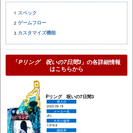
スペック
ゲームフロー
カスタマイズ機能
「
Pリング 呪いの7日間3
」の各詳細情報
はこちらから
Pリング 呪いの7日間3
導入日
2023-09-19
メーカー名
JFJ
大当り確率
1/319.6
継続率