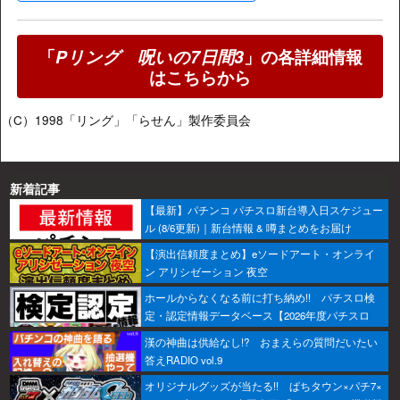
「
Pリング 呪いの7日間3
」の各詳細情報
はこちらから
（C）1998「リング」「らせん」製作委員会
新着記事
【最新】パチンコ パチスロ新台導入日スケジュー
ル (8/6更新)｜新台情報 & 噂まとめをお届け
【演出信頼度まとめ】eソードアート・オンライ
ン アリシゼーション 夜空
ホールからなくなる前に打ち納め!! パチスロ検
定・認定情報データベース【2026年度パチスロ
版】
漢の神曲は供給なし!? おまえらの質問だいたい
答えRADIO vol.9
オリジナルグッズが当たる!! ぱちタウン×パチ7×