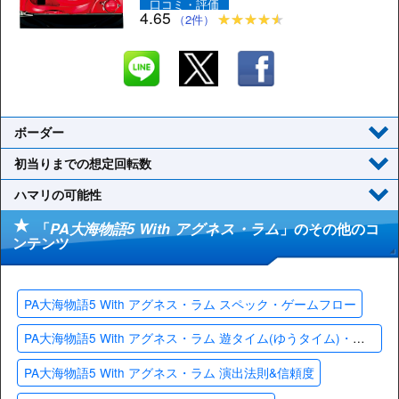
口コミ・評価
4.65
（2件）
ボーダー
初当りまでの想定回転数
ハマリの可能性
「
PA大海物語5 With アグネス・ラム
」のその他のコ
ンテンツ
PA大海物語5 With アグネス・ラム スペック・ゲームフロー
PA大海物語5 With アグネス・ラム 遊タイム(ゆうタイム)・天井
PA大海物語5 With アグネス・ラム 演出法則&信頼度