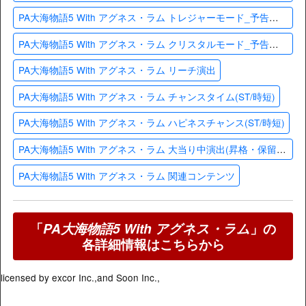
PA大海物語5 With アグネス・ラム トレジャーモード_予告演出
PA大海物語5 With アグネス・ラム クリスタルモード_予告演出
PA大海物語5 With アグネス・ラム リーチ演出
PA大海物語5 With アグネス・ラム チャンスタイム(ST/時短)
PA大海物語5 With アグネス・ラム ハピネスチャンス(ST/時短)
PA大海物語5 With アグネス・ラム 大当り中演出(昇格・保留連演出)
PA大海物語5 With アグネス・ラム 関連コンテンツ
「
PA大海物語5 With アグネス・ラム
」の
各詳細情報はこちらから
licensed by excor Inc.,and Soon Inc.,