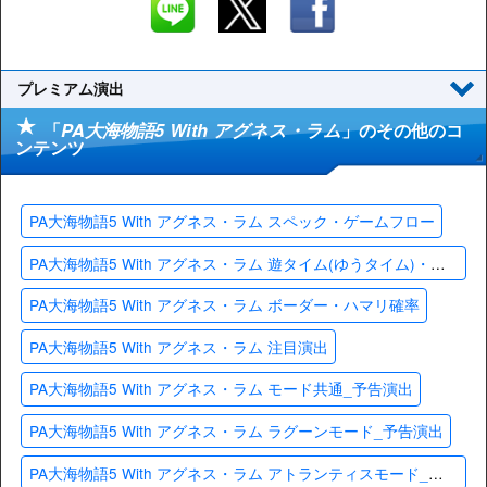
プレミアム演出
「
PA大海物語5 With アグネス・ラム
」のその他のコ
ンテンツ
PA大海物語5 With アグネス・ラム スペック・ゲームフロー
PA大海物語5 With アグネス・ラム 遊タイム(ゆうタイム)・天井
PA大海物語5 With アグネス・ラム ボーダー・ハマリ確率
PA大海物語5 With アグネス・ラム 注目演出
PA大海物語5 With アグネス・ラム モード共通_予告演出
PA大海物語5 With アグネス・ラム ラグーンモード_予告演出
PA大海物語5 With アグネス・ラム アトランティスモード_予告演出