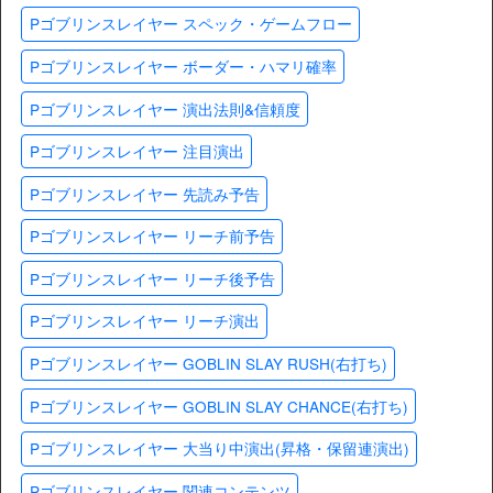
Pゴブリンスレイヤー スペック・ゲームフロー
Pゴブリンスレイヤー ボーダー・ハマリ確率
Pゴブリンスレイヤー 演出法則&信頼度
Pゴブリンスレイヤー 注目演出
Pゴブリンスレイヤー 先読み予告
Pゴブリンスレイヤー リーチ前予告
Pゴブリンスレイヤー リーチ後予告
Pゴブリンスレイヤー リーチ演出
Pゴブリンスレイヤー GOBLIN SLAY RUSH(右打ち)
Pゴブリンスレイヤー GOBLIN SLAY CHANCE(右打ち)
Pゴブリンスレイヤー 大当り中演出(昇格・保留連演出)
Pゴブリンスレイヤー 関連コンテンツ