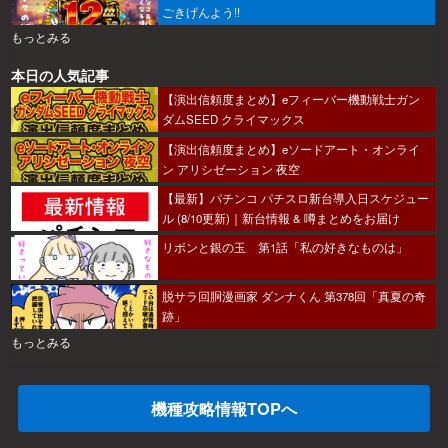
ごきげんよう!!
もっとみる
本日の人気記事
【演出信頼度まとめ】eフィーバー機動戦士ガン
ダムSEED クライマックス
【演出信頼度まとめ】eソードアート・オンライ
ン アリシゼーション 夜空
【最新】パチンコ パチスロ新台導入日スケジュー
ル (8/10更新)｜新台情報 & 噂まとめをお届け
リボンと銀の玉 第1話「私の好きなものは」
脱サラ回胴漫画家 ダンナくん 第378回「真夏の奇
跡」
もっとみる
機種攻略情報TOPへ