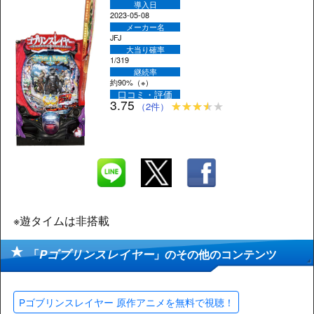
導入日
2023-05-08
メーカー名
JFJ
大当り確率
1/319
継続率
約90%（※）
口コミ・評価
3.75
（2件）
※遊タイムは非搭載
「
Pゴブリンスレイヤー
」のその他のコンテンツ
Pゴブリンスレイヤー 原作アニメを無料で視聴！