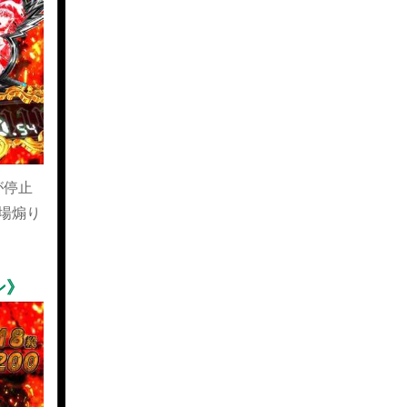
が停止
場煽り
ン》