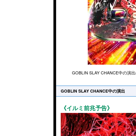
GOBLIN SLAY CHANC
GOBLIN SLAY CHANCE中の演出
《イルミ前兆予告》