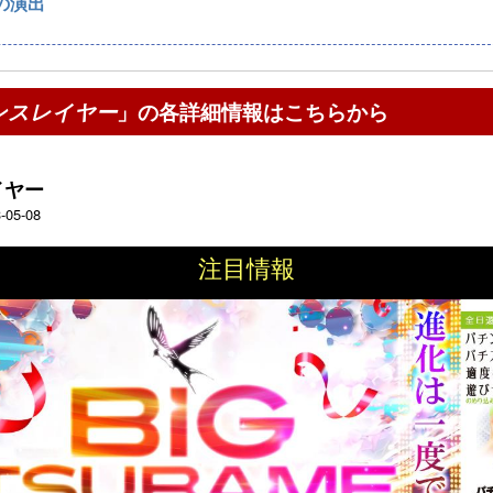
中の演出
ンスレイヤー
」の各詳細情報はこちらから
イヤー
-05-08
注目情報
9
0%（※）
75
（2件）