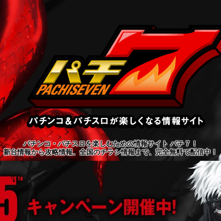
パチンコ・パチスロを楽しむための情報サイト パチ７！
新台情報から攻略情報、全国のチラシ情報まで、完全無料で配信中！