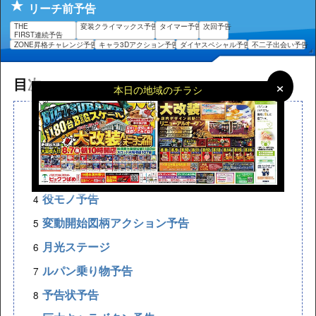
リーチ前予告
THE
変装クライマックス予告
タイマー予告
次回予告
FIRST連続予告
ZONE昇格チャレンジ予告
キャラ3Dアクション予告
ダイヤスペシャル予告
不二子出会い予告
目次
×
×
読みたいところまで飛べます
本日の地域のチラシ
THE FIRST連続予告
変装クライマックス予告
タイマー予告
役モノ予告
変動開始図柄アクション予告
月光ステージ
ルパン乗り物予告
予告状予告