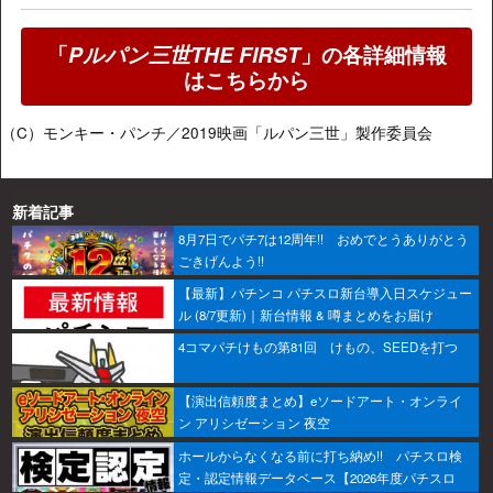
「
Pルパン三世THE FIRST
」の各詳細情報
はこちらから
（C）モンキー・パンチ／2019映画「ルパン三世」製作委員会
新着記事
8月7日でパチ7は12周年!! おめでとうありがとう
ごきげんよう!!
【最新】パチンコ パチスロ新台導入日スケジュー
ル (8/7更新)｜新台情報 & 噂まとめをお届け
4コマパチけもの第81回 けもの、SEEDを打つ
【演出信頼度まとめ】eソードアート・オンライ
ン アリシゼーション 夜空
ホールからなくなる前に打ち納め!! パチスロ検
定・認定情報データベース【2026年度パチスロ