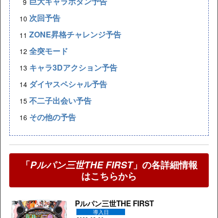
巨大キャラボタン予告
次回予告
ZONE昇格チャレンジ予告
全突モード
キャラ3Dアクション予告
ダイヤスペシャル予告
不二子出会い予告
その他の予告
「
Pルパン三世THE FIRST
」の各詳細情報
はこちらから
Pルパン三世THE FIRST
導入日