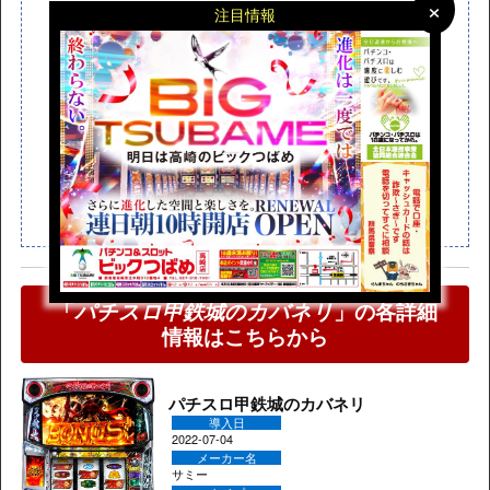
×
×
注目情報
リール配列
通常時の打ち方
レア役の停止形
押し順ナビ発生時の打ち方
ボーナス中の技術介入
オールスター目の恩恵
「
パチスロ甲鉄城のカバネリ
」の各詳細
情報はこちらから
パチスロ甲鉄城のカバネリ
導入日
2022-07-04
メーカー名
サミー