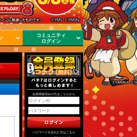
コミュニティ
ツ
ログイン
会員登録済みの方はこちらから
パスワードを忘れた方はこちら