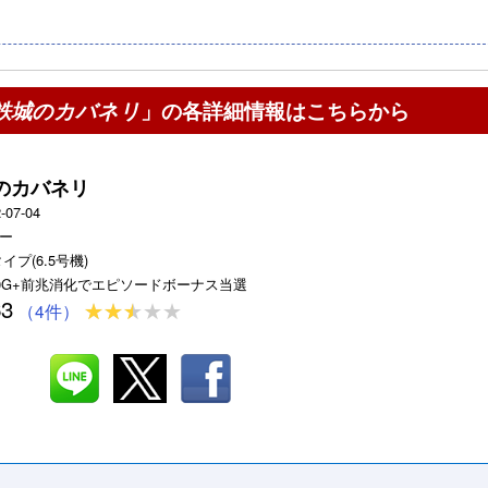
鉄城のカバネリ
」の各詳細情報はこちらから
のカバネリ
-07-04
ー
イプ(6.5号機)
00G+前兆消化でエピソードボーナス当選
63
（4件）