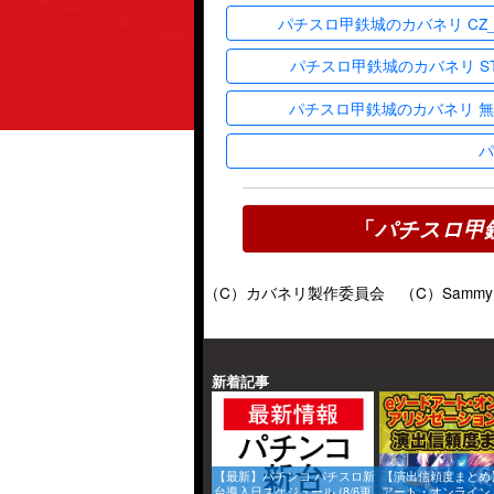
パチスロ甲鉄城のカバネリ CZ
パチスロ甲鉄城のカバネリ S
パチスロ甲鉄城のカバネリ 無
パ
「
パチスロ甲
（C）カバネリ製作委員会 （C）Sammy
新着記事
【最新】パチンコ パチスロ新
【演出信頼度まとめ
台導入日スケジュール (8/6更
アート・オンライン