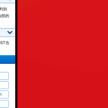
判別
内部的
ST当
方