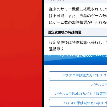
従来のサミー機種に搭載されてい
は不可能。また、液晶のゲーム数
にゲーム数の加算抽選が行われる
設定変更後の特殊抽選
設定変更後は特殊状態へ移行し、S
選濃厚!?
「
パチスロ甲鉄城のカバネリ
パチスロ甲鉄城のカバネリ 
パチスロ甲
パチスロ甲鉄城のカバネリ 設定判
パチスロ甲鉄城のカバネリ 