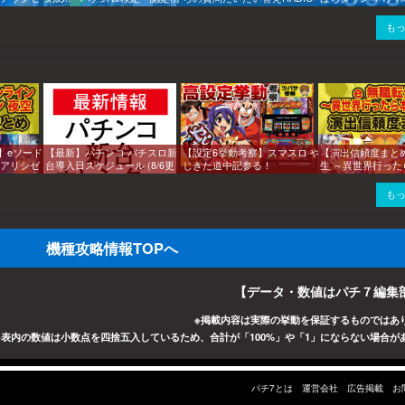
報データベース【2026年度パ
vol.9
メディア合同企画 
チスロ版】
ー機動戦士ガンダム
も
ライマックスをこ
打ちたい！」キャ
催
】eソード
【最新】パチンコ パチスロ新
【設定6挙動考察】スマスロ や
【演出信頼度まとめ
 アリシゼ
台導入日スケジュール (8/6更
じきた道中記参る！
生 ～異世界行った
新)｜新台情報 & 噂まとめをお
～
届け
も
機種攻略情報TOPへ
【データ・数値はパチ７編集
※掲載内容は実際の挙動を保証するものではあ
※表内の数値は小数点を四捨五入しているため、合計が「100%」や「1」にならない場合が
パチ7とは
運営会社
広告掲載
お