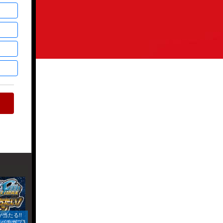
が当たる!!
×パチガブ3