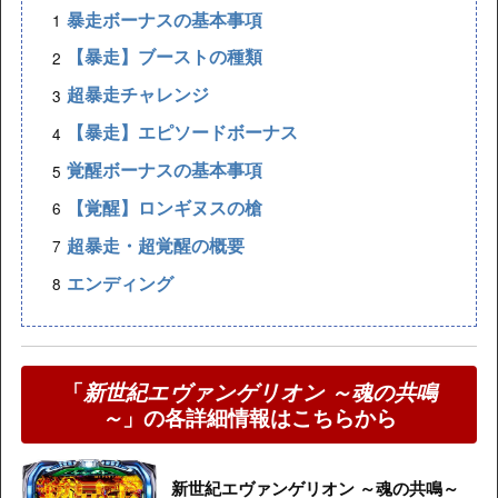
暴走ボーナスの基本事項
【暴走】ブーストの種類
超暴走チャレンジ
【暴走】エピソードボーナス
覚醒ボーナスの基本事項
【覚醒】ロンギヌスの槍
超暴走・超覚醒の概要
エンディング
「
新世紀エヴァンゲリオン ～魂の共鳴
～
」の各詳細情報はこちらから
新世紀エヴァンゲリオン ～魂の共鳴～