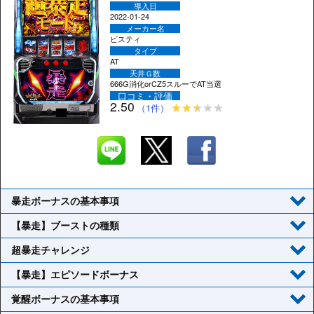
導入日
2022-01-24
メーカー名
ビスティ
タイプ
AT
天井Ｇ数
666G消化orCZ5スルーでAT当選
口コミ・評価
2.50
（1件）
暴走ボーナスの基本事項
【暴走】ブーストの種類
超暴走チャレンジ
【暴走】エピソードボーナス
覚醒ボーナスの基本事項