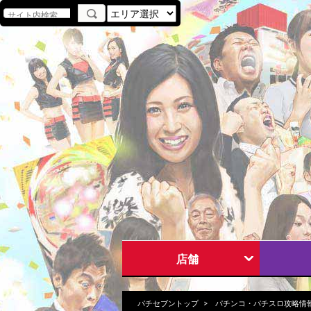
店舗
パチセブントップ
パチンコ・パチスロ攻略情