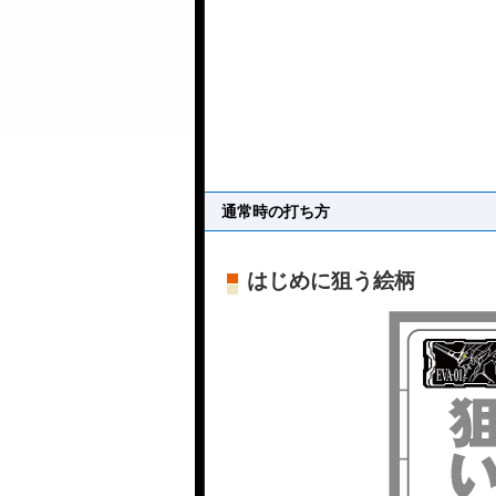
通常時の打ち方
はじめに狙う絵柄