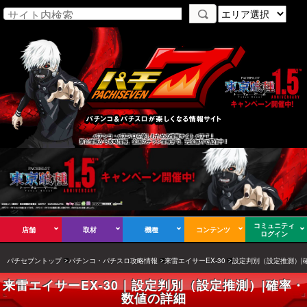
パチンコ・パチスロを楽しむための情報サイト パチ７！
新台情報から攻略情報、全国のチラシ情報まで、完全無料で配信中！
コミュニティ
店舗
取材
機種
コンテンツ
ログイン
パチセブントップ
パチンコ・パチスロ攻略情報
来雷エイサーEX-30
設定判別（設定推測）|
来雷エイサーEX-30｜設定判別（設定推測）|確率・
数値の詳細