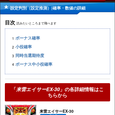
設定判別（設定推測）|確率・数値の詳細
目次
読みたいところまで飛べます
ボーナス確率
小役確率
同時当選期待度
ボーナス中小役確率
「
来雷エイサーEX-30
」の各詳細情報はこ
ちらから
来雷エイサーEX-30