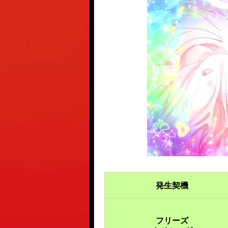
発生契機
フリーズ