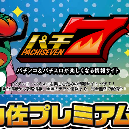
パチンコ・パチスロを楽しむための情報サイト パチ７！
新台情報から攻略情報、全国のチラシ情報まで、完全無料で配信中！