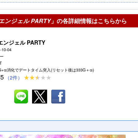
ンジェル PARTY
」の各詳細情報はこちらから
ンジェル PARTY
-10-04
ー
T
5G+α消化でデートタイム突入(リセット後は333G＋α)
75
（2件）