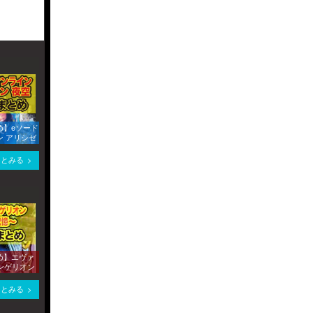
め】eソード
 アリシゼ
っとみる
め】エヴァ
ンゲリオン
〜
っとみる