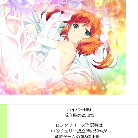
ハイパーBIG
成立時の25.0%
ロングフリーズ当選時は
中段チェリー成立時の50%が
当該ゲームの第3停止後、