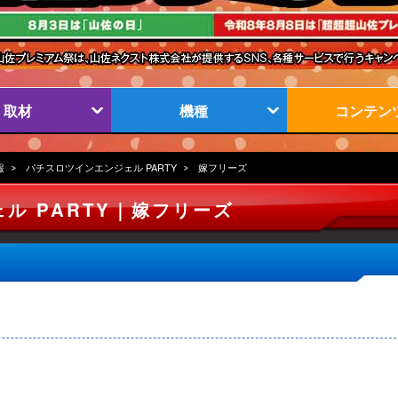
取材
機種
コンテン
報
パチスロツインエンジェル PARTY
嫁フリーズ
ル PARTY｜嫁フリーズ