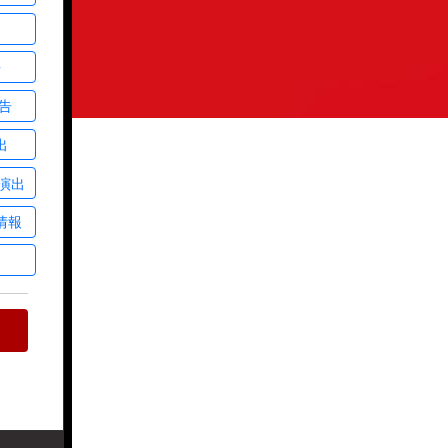
告
告
出
演出
情報