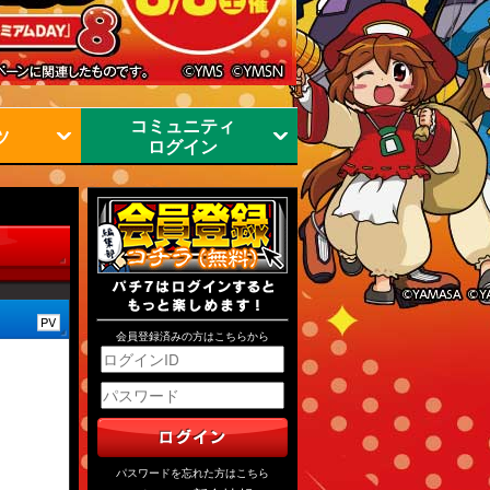
コミュニティ
ツ
ログイン
PV
会員登録済みの方はこちらから
パスワードを忘れた方はこちら