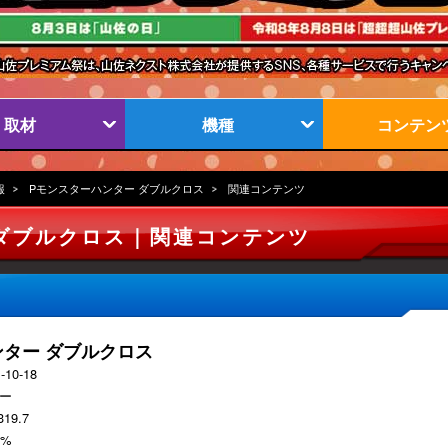
取材
機種
コンテン
報
Pモンスターハンター ダブルクロス
関連コンテンツ
 ダブルクロス｜関連コンテンツ
ンター ダブルクロス
-10-18
ー
319.7
4%