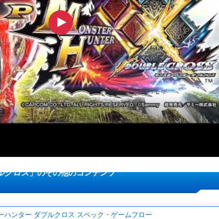
ルクロス
」のその他のコンテンツ
ーハンター ダブルクロス スペック・ゲームフロー