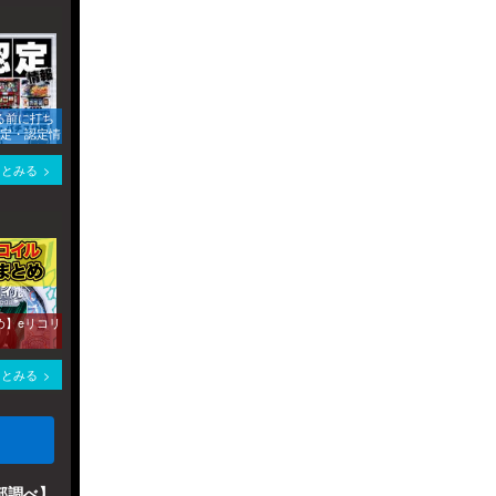
る前に打ち
検定・認定情
026年度パ
っとみる
め】eリコリ
っとみる
部調べ】