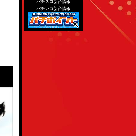
パチスロ新台情報
パチンコ新台情報