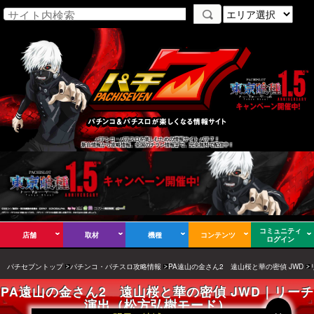
パチンコ・パチスロを楽しむための情報サイト パチ７！
新台情報から攻略情報、全国のチラシ情報まで、完全無料で配信中！
コミュニティ
店舗
取材
機種
コンテンツ
ログイン
パチセブントップ
パチンコ・パチスロ攻略情報
PA遠山の金さん2 遠山桜と華の密偵 JWD
PA遠山の金さん2 遠山桜と華の密偵 JWD｜リーチ
演出（松方弘樹モード）
×
×