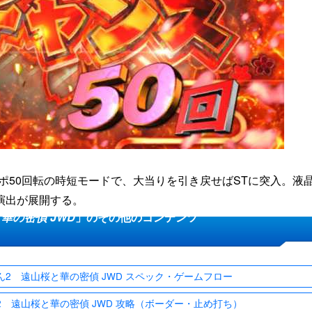
ポ50回転の時短モードで、大当りを引き戻せばSTに突入。液
演出が展開する。
華の密偵 JWD
」のその他のコンテンツ
ん2 遠山桜と華の密偵 JWD スペック・ゲームフロー
2 遠山桜と華の密偵 JWD 攻略（ボーダー・止め打ち）