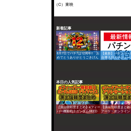
（C）東映
新着記事
8月7日でパチ7は12周年!! お
【最新】パチンコ 
めでとうありがとうごきげん
台導入日スケジュール 
よう!!
新)｜新台情報 & 
届け
本日の人気記事
【演出信頼度まとめ】eフィー
【演出信頼度まとめ
バー機動戦士ガンダムSEED
アート・オンライン
クライマックス
ーション 夜空