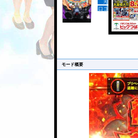
大当り確率
1/99
0.
口コミ・評価
モード概要