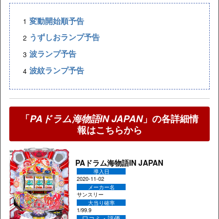
変動開始順予告
うずしおランプ予告
波ランプ予告
波紋ランプ予告
「
PAドラム海物語IN JAPAN
」の各詳細情
報はこちらから
PAドラム海物語IN JAPAN
導入日
2020-11-02
メーカー名
サンスリー
大当り確率
1/99.9
口コミ・評価