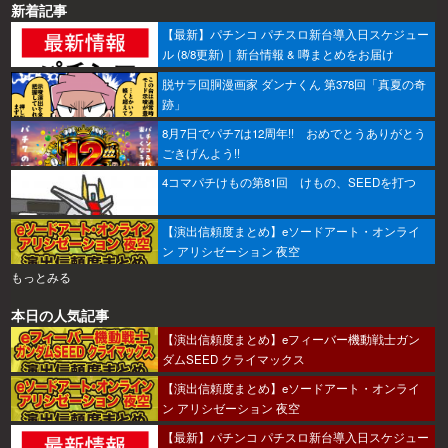
新着記事
【最新】パチンコ パチスロ新台導入日スケジュー
ル (8/8更新)｜新台情報 & 噂まとめをお届け
脱サラ回胴漫画家 ダンナくん 第378回「真夏の奇
跡」
8月7日でパチ7は12周年!! おめでとうありがとう
ごきげんよう!!
4コマパチけもの第81回 けもの、SEEDを打つ
【演出信頼度まとめ】eソードアート・オンライ
ン アリシゼーション 夜空
もっとみる
本日の人気記事
【演出信頼度まとめ】eフィーバー機動戦士ガン
ダムSEED クライマックス
【演出信頼度まとめ】eソードアート・オンライ
ン アリシゼーション 夜空
【最新】パチンコ パチスロ新台導入日スケジュー