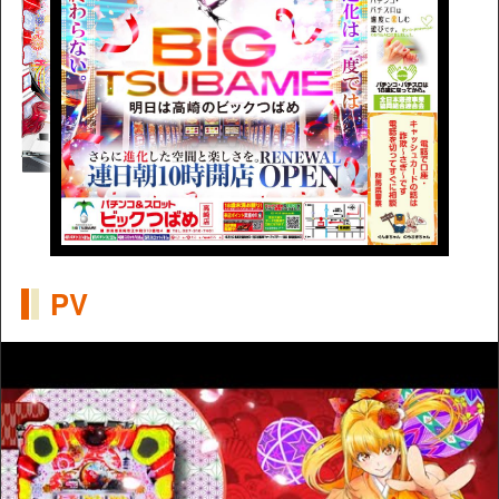
導入日
2020-11-02
メーカー名
サンスリー
大当り確率
1/99.9
口コミ・評価
3.00
（3件）
PV