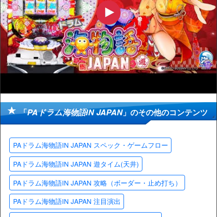
「
PAドラム海物語IN JAPAN
」のその他のコンテンツ
PAドラム海物語IN JAPAN スペック・ゲームフロー
PAドラム海物語IN JAPAN 遊タイム(天井)
PAドラム海物語IN JAPAN 攻略（ボーダー・止め打ち）
PAドラム海物語IN JAPAN 注目演出