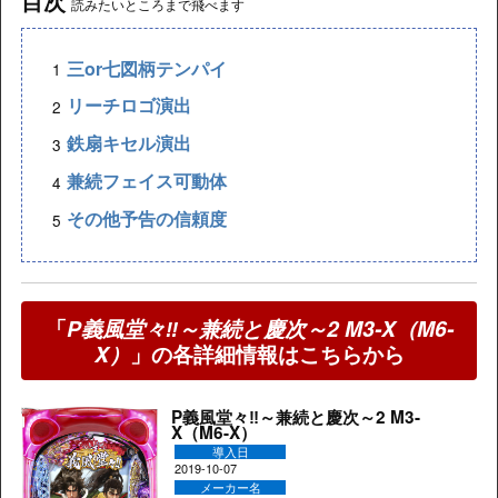
目次
読みたいところまで飛べます
三or七図柄テンパイ
リーチロゴ演出
鉄扇キセル演出
兼続フェイス可動体
その他予告の信頼度
「
P義風堂々‼～兼続と慶次～2 M3-X（M6-
X）
」の各詳細情報はこちらから
P義風堂々‼～兼続と慶次～2 M3-
X（M6-X）
導入日
2019-10-07
メーカー名