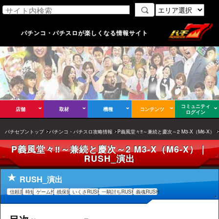
パチンコ・パチスロが楽しくなる情報サイト
コミュニティ
店舗
取材
機種
コンテンツ
ログイン
パチセブントップ
パチンコ・パチスロ攻略情報
P義風堂々‼～兼続と慶次～2 M3-X（M6-X）
P義風堂々‼～兼続と慶次～2 M3-X（M6-X）｜
RUSH_演出
RUSH_演出
信頼度
時短
ゲーム性
残保留
いくさRUSH
一騎討ちRUSH
義魂RUSH