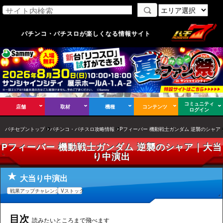
パチンコ・パチスロが楽しくなる情報サイト
コミュニティ
店舗
取材
機種
コンテンツ
ログイン
パチセブントップ
パチンコ・パチスロ攻略情報
Pフィーバー 機動戦士ガンダム 逆襲のシャア
Pフィーバー 機動戦士ガンダム 逆襲のシャア｜大当
り中演出
大当り中演出
戦果アップチャレンジ
Vストック
目次
読みたいところまで飛べます