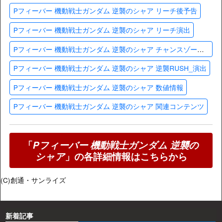
Pフィーバー 機動戦士ガンダム 逆襲のシャア リーチ後予告
Pフィーバー 機動戦士ガンダム 逆襲のシャア リーチ演出
Pフィーバー 機動戦士ガンダム 逆襲のシャア チャンスゾーン_演出
Pフィーバー 機動戦士ガンダム 逆襲のシャア 逆襲RUSH_演出
Pフィーバー 機動戦士ガンダム 逆襲のシャア 数値情報
Pフィーバー 機動戦士ガンダム 逆襲のシャア 関連コンテンツ
「
Pフィーバー 機動戦士ガンダム 逆襲の
シャア
」の各詳細情報はこちらから
(C)創通・サンライズ
新着記事