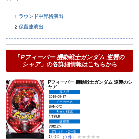
ラウンド中昇格演出
保留連演出
「
Pフィーバー 機動戦士ガンダム 逆襲の
シャア
」の各詳細情報はこちらから
Pフィーバー 機動戦士ガンダム 逆襲のシ
ャア
導入日
2019-09-17
メーカー名
SANKYO
大当り確率
1/199.8
継続率
約82.2％
口コミ・評価
0.00
（0 件）