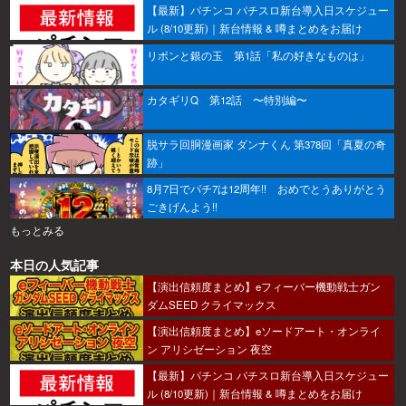
【最新】パチンコ パチスロ新台導入日スケジュー
ル (8/10更新)｜新台情報 & 噂まとめをお届け
リボンと銀の玉 第1話「私の好きなものは」
カタギリQ 第12話 〜特別編〜
脱サラ回胴漫画家 ダンナくん 第378回「真夏の奇
跡」
8月7日でパチ7は12周年!! おめでとうありがとう
ごきげんよう!!
もっとみる
本日の人気記事
【演出信頼度まとめ】eフィーバー機動戦士ガン
ダムSEED クライマックス
【演出信頼度まとめ】eソードアート・オンライ
ン アリシゼーション 夜空
【最新】パチンコ パチスロ新台導入日スケジュー
ル (8/10更新)｜新台情報 & 噂まとめをお届け