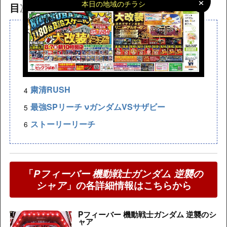
×
×
本日の地域のチラシ
目次
読みたいところまで飛べます
ロングリーチ
弱SPリーチ
強SPリーチ
粛清RUSH
最強SPリーチ νガンダムVSサザビー
ストーリーリーチ
「
Pフィーバー 機動戦士ガンダム 逆襲の
シャア
」の各詳細情報はこちらから
Pフィーバー 機動戦士ガンダム 逆襲のシ
ャア