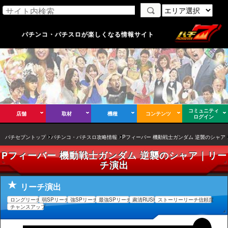
パチンコ・パチスロが楽しくなる情報サイト
コミュニティ
店舗
取材
機種
コンテンツ
ログイン
パチセブントップ
パチンコ・パチスロ攻略情報
Pフィーバー 機動戦士ガンダム 逆襲のシャア
Pフィーバー 機動戦士ガンダム 逆襲のシャア｜リー
チ演出
リーチ演出
ロングリーチ
弱SPリーチ
強SPリーチ
最強SPリーチ
粛清RUSH
ストーリーリーチ信頼度
チャンスアップ