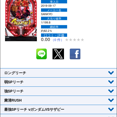
導入日
2019-09-17
メーカー名
SANKYO
大当り確率
1/199.8
継続率
約82.2％
口コミ・評価
0.00
（0 件）
ロングリーチ
弱SPリーチ
強SPリーチ
粛清RUSH
最強SPリーチ νガンダムVSサザビー