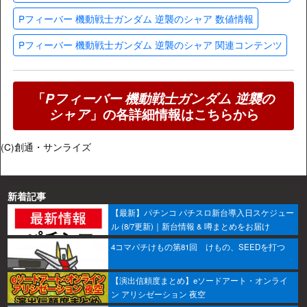
Pフィーバー 機動戦士ガンダム 逆襲のシャア 数値情報
Pフィーバー 機動戦士ガンダム 逆襲のシャア 関連コンテンツ
「
Pフィーバー 機動戦士ガンダム 逆襲の
シャア
」の各詳細情報はこちらから
(C)創通・サンライズ
新着記事
【最新】パチンコ パチスロ新台導入日スケジュー
ル (8/7更新)｜新台情報 & 噂まとめをお届け
4コマパチけもの第81回 けもの、SEEDを打つ
【演出信頼度まとめ】eソードアート・オンライ
ン アリシゼーション 夜空