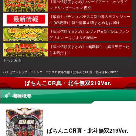
【演出信頼度まとめ】eソードアート・オンライ
ン アリシゼーション 夜空
【最新】パチンコ パチスロ新台導入日スケジュー
ル (8/8更新)｜新台情報 & 噂まとめをお届け
【演出信頼度まとめ】エヴァ17ｅ新世紀エヴァン
ゲリオン 〜はじまりの記憶〜
【演出信頼度まとめ】e 無職転生 ～異世界行った
ら本気だす～
もっとみる
パチセブントップ
パチンコ・パチスロ攻略情報
ぱちんこCR真・北斗無双219Ver.
ぱちんこCR真・北斗無双219Ver.
機種概要
ぱちんこCR真・北斗無双219Ver.