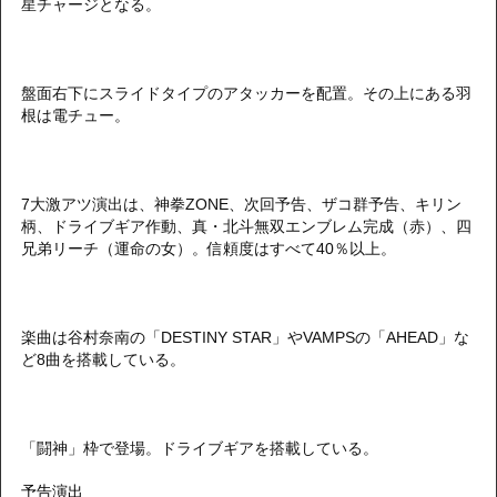
星チャージとなる。
盤面右下にスライドタイプのアタッカーを配置。その上にある羽
根は電チュー。
7大激アツ演出は、神拳ZONE、次回予告、ザコ群予告、キリン
柄、ドライブギア作動、真・北斗無双エンブレム完成（赤）、四
兄弟リーチ（運命の女）。信頼度はすべて40％以上。
楽曲は谷村奈南の「DESTINY STAR」やVAMPSの「AHEAD」な
ど8曲を搭載している。
「闘神」枠で登場。ドライブギアを搭載している。
予告演出