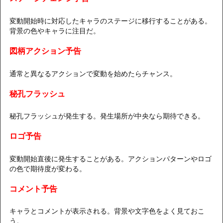
変動開始時に対応したキャラのステージに移行することがある。
背景の色やキャラに注目だ。
図柄アクション予告
通常と異なるアクションで変動を始めたらチャンス。
秘孔フラッシュ
秘孔フラッシュが発生する。発生場所が中央なら期待できる。
ロゴ予告
変動開始直後に発生することがある。アクションパターンやロゴ
の色で期待度が変わる。
コメント予告
キャラとコメントが表示される。背景や文字色をよく見ておこ
う。