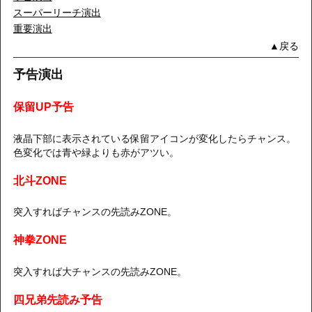
スーパーリーチ演出
重要演出
▲戻る
予告演出
保留UP予告
液晶下部に表示されている保留アイコンが変化したらチャンス。
色変化では青や緑よりも赤がアツい。
北斗ZONE
突入すればチャンスの先読みZONE。
神拳ZONE
突入すれば大チャンスの先読みZONE。
四兄弟先読み予告