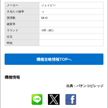
メーカー
ジェイビー
大当たり確率
→
賞球数
5&10
確変率
ラウンド
10R（8C）
出玉
時短
機種攻略情報TOPへ
機種情報
出典：パチンコビレッジ