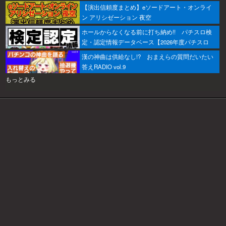
【演出信頼度まとめ】eソードアート・オンライ
ン アリシゼーション 夜空
ホールからなくなる前に打ち納め!! パチスロ検
定・認定情報データベース【2026年度パチスロ
版】
漢の神曲は供給なし!? おまえらの質問だいたい
答えRADIO vol.9
もっとみる