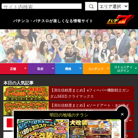
パチンコ・パチスロが楽しくなる情報サイト
コミュニティ
店舗
取材
機種
コンテンツ
ログイン
本日の人気記事
【演出信頼度まとめ】eフィーバー機動戦士ガン
ダムSEED クライマックス
【演出信頼度まとめ】eソードアート・オンライ
×
×
ン アリシゼーション 夜空
明日の地域のチラシ
【最新】パチンコ パチスロ新台導入日スケジュー
ル (8/7更新)｜新台情報 & 噂まとめをお届け
4コマパチけもの第81回 けもの、SEEDを打つ