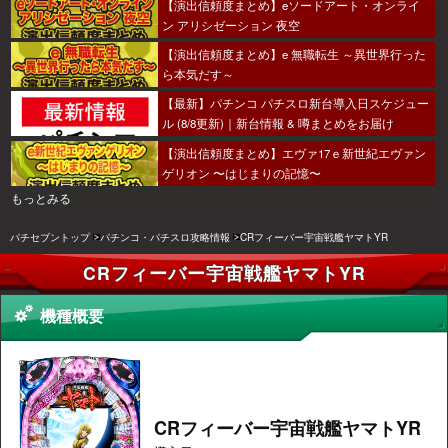
【演出信頼度まとめ】eソードアート・オンライ
ン アリシゼーション 夜空
【演出信頼度まとめ】e 無職転生 ～異世界行った
ら本気だす～
【最新】パチンコ パチスロ新台導入日スケジュー
ル (8/8更新)｜新台情報 & 噂まとめをお届け
【演出信頼度まとめ】エヴァ17ｅ新世紀エヴァン
ゲリオン 〜はじまりの記憶〜
もっとみる
パチセブントップ
パチンコ・パチスロ攻略情報
CRフィーバー宇宙戦艦ヤマトYR
CRフィーバー宇宙戦艦ヤマトYR
機種概要
CRフィーバー宇宙戦艦ヤマトYR