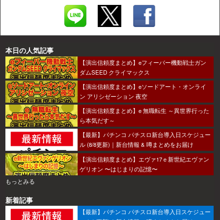
本日の人気記事
【演出信頼度まとめ】eフィーバー機動戦士ガン
ダムSEED クライマックス
【演出信頼度まとめ】eソードアート・オンライ
ン アリシゼーション 夜空
【演出信頼度まとめ】e 無職転生 ～異世界行った
ら本気だす～
【最新】パチンコ パチスロ新台導入日スケジュー
ル (8/8更新)｜新台情報 & 噂まとめをお届け
【演出信頼度まとめ】エヴァ17ｅ新世紀エヴァン
ゲリオン 〜はじまりの記憶〜
もっとみる
新着記事
【最新】パチンコ パチスロ新台導入日スケジュー