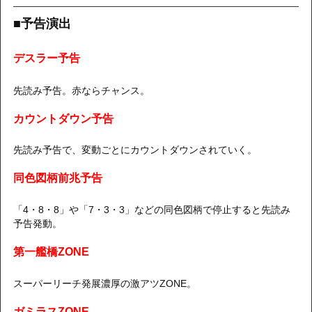
■予告演出
デスラー予告
先読み予告。赤ならチャンス。
カウントダウン予告
先読み予告で、変動ごとにカウントダウンされていく。
同色図柄前兆予告
「4・8・8」や「7・3・3」などの同色図柄で停止すると先読み
予告発動。
第一艦橋ZONE
スーパーリーチ発展濃厚の激アツZONE。
ガミラスZONE