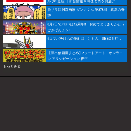
ル (8/8更新)｜新台情報 & 噂まとめをお届け
脱サラ回胴漫画家 ダンナくん 第378回「真夏の奇
跡」
8月7日でパチ7は12周年!! おめでとうありがとう
ごきげんよう!!
4コマパチけもの第81回 けもの、SEEDを打つ
【演出信頼度まとめ】eソードアート・オンライ
ン アリシゼーション 夜空
もっとみる