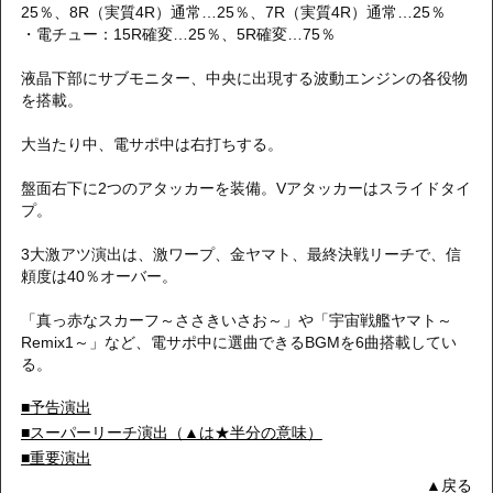
25％、8R（実質4R）通常…25％、7R（実質4R）通常…25％
・電チュー：15R確変…25％、5R確変…75％
液晶下部にサブモニター、中央に出現する波動エンジンの各役物
を搭載。
大当たり中、電サポ中は右打ちする。
盤面右下に2つのアタッカーを装備。Vアタッカーはスライドタイ
プ。
3大激アツ演出は、激ワープ、金ヤマト、最終決戦リーチで、信
頼度は40％オーバー。
「真っ赤なスカーフ～ささきいさお～」や「宇宙戦艦ヤマト～
Remix1～」など、電サポ中に選曲できるBGMを6曲搭載してい
る。
■予告演出
■スーパーリーチ演出（▲は★半分の意味）
■重要演出
▲戻る