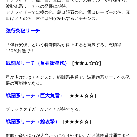
アナライザー、島、雪、真田、古代などの各クルーが登場する。
波動砲系リーチへの発展に期待。
アナライザーでは樽の色、島は隕石の色、雪はレーダーの色、真
田はメカの色、古代は的が変化するとチャンス。
強行突破リーチ
「強行突破」という特殊図柄が停止すると発展する。充填率
120％到達で！
戦闘系リーチ（反射衛星砲）
［★★▲☆☆］
星が多ければチャンスだ。戦闘系共通で、波動砲系リーチへの発
展の可能性がある。
戦闘系リーチ（巨大魚雷）
［★★▲☆☆］
ブラックタイガーがいると期待できる。
戦闘系リーチ（総攻撃）
［★★★☆☆］
敵艦が多いほうが大当たりになりやすい。なお戦闘系共通でタイ