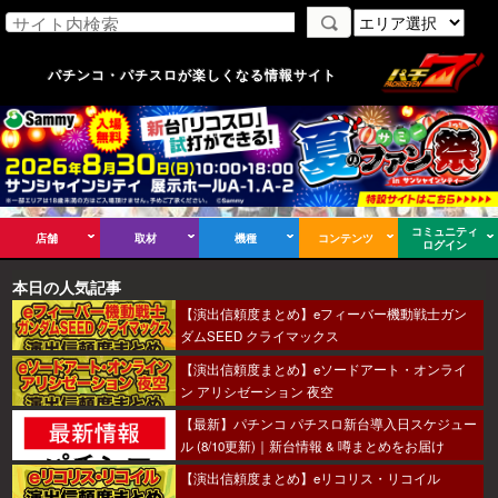
パチンコ・パチスロが楽しくなる情報サイト
コミュニティ
店舗
取材
機種
コンテンツ
ログイン
本日の人気記事
【演出信頼度まとめ】eフィーバー機動戦士ガン
ダムSEED クライマックス
【演出信頼度まとめ】eソードアート・オンライ
ン アリシゼーション 夜空
【最新】パチンコ パチスロ新台導入日スケジュー
ル (8/10更新)｜新台情報 & 噂まとめをお届け
【演出信頼度まとめ】eリコリス・リコイル