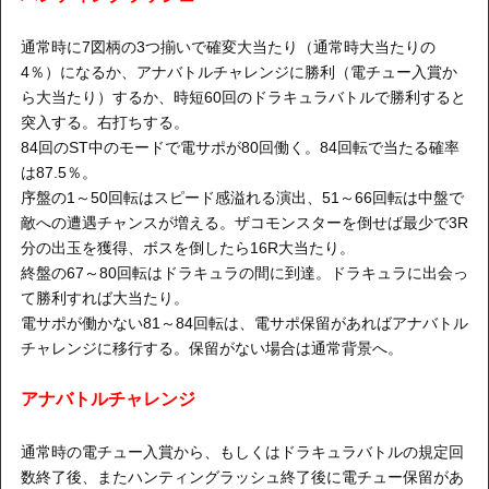
通常時に7図柄の3つ揃いで確変大当たり（通常時大当たりの
4％）になるか、アナバトルチャレンジに勝利（電チュー入賞か
ら大当たり）するか、時短60回のドラキュラバトルで勝利すると
突入する。右打ちする。
84回のST中のモードで電サポが80回働く。84回転で当たる確率
は87.5％。
序盤の1～50回転はスピード感溢れる演出、51～66回転は中盤で
敵への遭遇チャンスが増える。ザコモンスターを倒せば最少で3R
分の出玉を獲得、ボスを倒したら16R大当たり。
終盤の67～80回転はドラキュラの間に到達。ドラキュラに出会っ
て勝利すれば大当たり。
電サポが働かない81～84回転は、電サポ保留があればアナバトル
チャレンジに移行する。保留がない場合は通常背景へ。
アナバトルチャレンジ
通常時の電チュー入賞から、もしくはドラキュラバトルの規定回
数終了後、またハンティングラッシュ終了後に電チュー保留があ