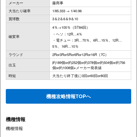
メーカー
藤商事
大当たり確率
1/85.333 → 1/40.96
賞球数
3＆2＆6＆9＆10
4％→100％（ST84回）
・ヘソ：12R…4％
確変率
・電チュー：3R…70％、6R…15％、12R…
5％、16R…10％
ラウンド
2Ror3Ror5Ror6Ror12Ror16R（7C）
約189個or約252個or約378個or約504個or約756
出玉
個or約1008個※メーカー発表値
時短
大当たり終了後に0回or60回or80回
機種攻略情報TOPへ
機種情報
機種情報