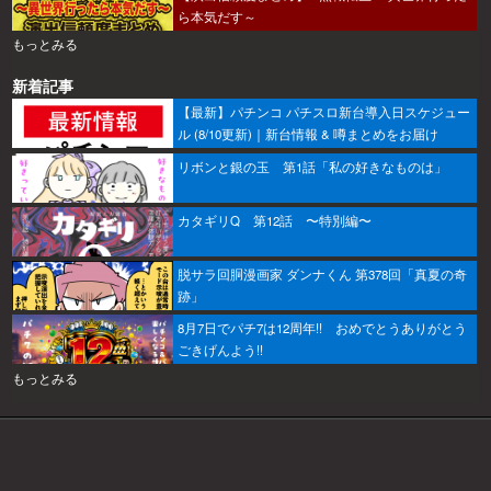
ら本気だす～
もっとみる
新着記事
【最新】パチンコ パチスロ新台導入日スケジュー
ル (8/10更新)｜新台情報 & 噂まとめをお届け
リボンと銀の玉 第1話「私の好きなものは」
カタギリQ 第12話 〜特別編〜
脱サラ回胴漫画家 ダンナくん 第378回「真夏の奇
跡」
8月7日でパチ7は12周年!! おめでとうありがとう
ごきげんよう!!
もっとみる