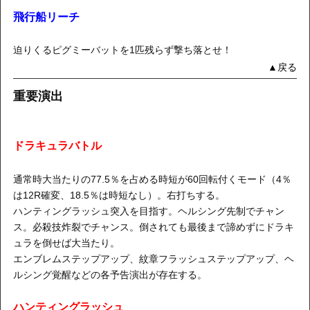
飛行船リーチ
迫りくるピグミーバットを1匹残らず撃ち落とせ！
▲戻る
重要演出
ドラキュラバトル
通常時大当たりの77.5％を占める時短が60回転付くモード（4％
は12R確変、18.5％は時短なし）。右打ちする。
ハンティングラッシュ突入を目指す。ヘルシング先制でチャン
ス。必殺技炸裂でチャンス。倒されても最後まで諦めずにドラキ
ュラを倒せば大当たり。
エンブレムステップアップ、紋章フラッシュステップアップ、ヘ
ルシング覚醒などの各予告演出が存在する。
ハンティングラッシュ