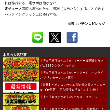
れば移行する。電サポは働かない。
電チュー入賞時の演出のため、勝利（大当たり）することで必ず
ハンティングラッシュに移行する。
出典：パチンコビレッジ
本日の人気記事
【演出信頼度まとめ】eフィーバー機動戦士ガン
ダムSEED クライマックス
【演出信頼度まとめ】eソードアート・オンライ
ン アリシゼーション 夜空
【最新】パチンコ パチスロ新台導入日スケジュー
ル (8/10更新)｜新台情報 & 噂まとめをお届け
【演出信頼度まとめ】eリコリス・リコイル
【演出信頼度まとめ】e 無職転生 ～異世界行った