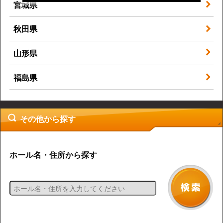
宮城県
秋田県
山形県
福島県
その他から探す
ホール名・住所から探す