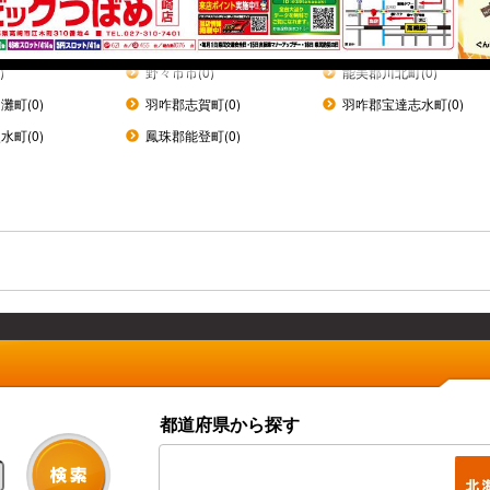
)
小松市(0)
輪島市(0)
)
羽咋市(0)
かほく市(0)
)
野々市市(0)
能美郡川北町(0)
灘町(0)
羽咋郡志賀町(0)
羽咋郡宝達志水町(0)
水町(0)
鳳珠郡能登町(0)
都道府県から探す