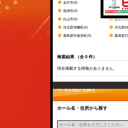
金沢市(0)
七尾市(0
珠洲市(0)
加賀市(0
白山市(0)
能美市(0
河北郡津幡町(0)
河北郡内
鹿島郡中能登町(0)
鳳珠郡穴
検索結果 （全 0 件）
現在掲載する情報がありません。
その他から探す
ホール名・住所から探す