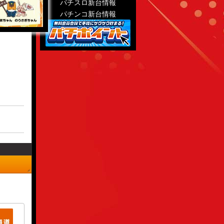
パチスロ新台情報
パチンコ新台情報