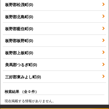
板野郡松茂町(0)
板野郡北島町(0)
板野郡藍住町(0)
板野郡板野町(0)
板野郡上板町(0)
美馬郡つるぎ町(0)
三好郡東みよし町(0)
検索結果 （全 0 件）
現在掲載する情報がありません。