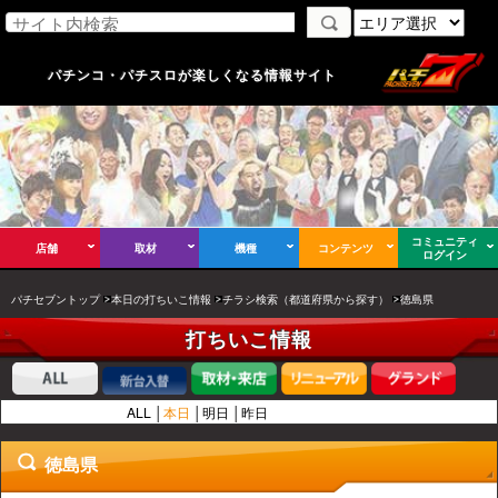
パチンコ・パチスロが楽しくなる情報サイト
コミュニティ
店舗
取材
機種
コンテンツ
ログイン
パチセブントップ
本日の打ちいこ情報
チラシ検索（都道府県から探す）
徳島県
打ちいこ情報
ALL
本日
明日
昨日
徳島県