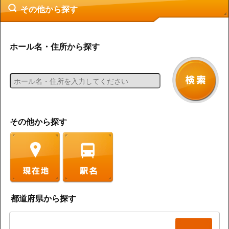
その他から探す
ホール名・住所から探す
その他から探す
都道府県から探す