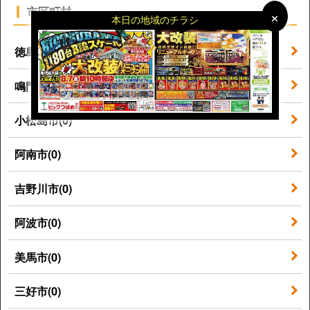
×
×
市区町村
本日の地域のチラシ
徳島市(0)
鳴門市(0)
小松島市(0)
阿南市(0)
吉野川市(0)
阿波市(0)
美馬市(0)
三好市(0)