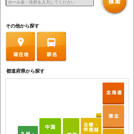
その他から探す
都道府県から探す