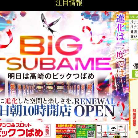
注目情報
ALL
本日
明日
昨日
(0)
岡山市東区(0)
岡山市南区(0)
)
玉野市(0)
笠岡市(0)
)
高梁市(0)
新見市(0)
0)
赤磐市(0)
真庭市(0)
)
和気郡和気町(0)
都窪郡早島町(0)
掛町(0)
真庭郡新庄村(0)
苫田郡鏡野町(0)
義町(0)
英田郡西粟倉村(0)
久米郡久米南町(0)