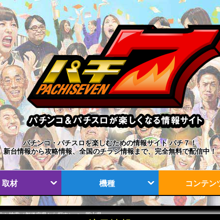
パチンコ・パチスロを楽しむための情報サイト パチ７！
新台情報から攻略情報、全国のチラシ情報まで、完全無料で配信中！
取材
機種
コンテン
ラシ検索（都道府県から探す）
岡山県