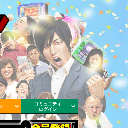
コミュニティ
ツ
ログイン
×
×