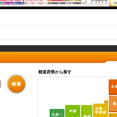
備中央町(0)
都道府県から探す