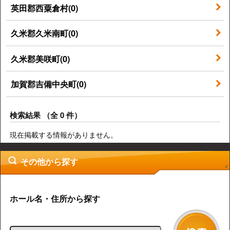
英田郡西粟倉村(0)
久米郡久米南町(0)
久米郡美咲町(0)
加賀郡吉備中央町(0)
検索結果 （全 0 件）
現在掲載する情報がありません。
その他から探す
ホール名・住所から探す