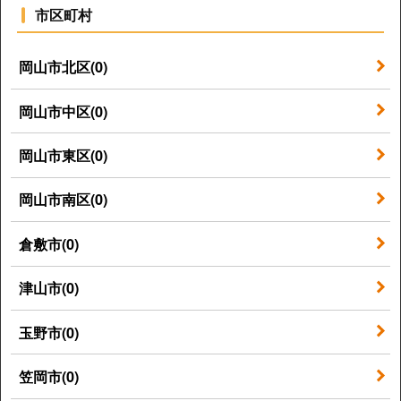
市区町村
岡山市北区(0)
岡山市中区(0)
岡山市東区(0)
岡山市南区(0)
倉敷市(0)
津山市(0)
玉野市(0)
笠岡市(0)